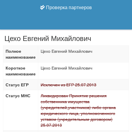
Проверка партнеров
Цехо Евгений Михайлович
Полное
Цехо Евгений Михайлович
наименование
Короткое
Цехо Евгений Михайлович
наименование
Статус ЕГР
Исключен из ЕГР 25.07.2013
Статус МНС
Ликвидирован Принятие решения
собственника имущества
(учредителей,участников) либо органа
юридического лица, уполномоченного
уставом (учредительным договором)
25.07.2013