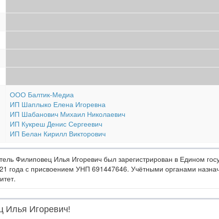
ООО Балтик-Медиа
ИП Шаплыко Елена Игоревна
ИП Шабанович Михаил Николаевич
ИП Кукреш Денис Сергеевич
ИП Белан Кирилл Викторович
ель Филиповец Илья Игоревич был зарегистрирован в Едином госу
21 года с присвоением УНП 691447646. Учётными органами назна
итет.
ц Илья Игоревич!