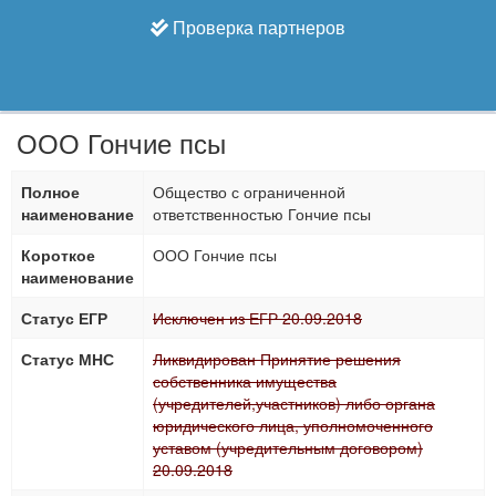
Проверка партнеров
ООО Гончие псы
Полное
Общество с ограниченной
наименование
ответственностью Гончие псы
Короткое
ООО Гончие псы
наименование
Статус ЕГР
Исключен из ЕГР 20.09.2018
Статус МНС
Ликвидирован Принятие решения
собственника имущества
(учредителей,участников) либо органа
юридического лица, уполномоченного
уставом (учредительным договором)
20.09.2018