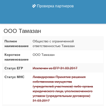
Проверка партнеров
ООО Тамазан
Полное
Общество с ограниченной
наименование
ответственностью Тамазан
Короткое
ООО Тамазан
наименование
Статус ЕГР
Исключен из ЕГР 31.03.2017
Статус МНС
Ликвидирован Принятие решения
собственника имущества
(учредителей,участников) либо органа
юридического лица, уполномоченного
уставом (учредительным договором)
31.03.2017