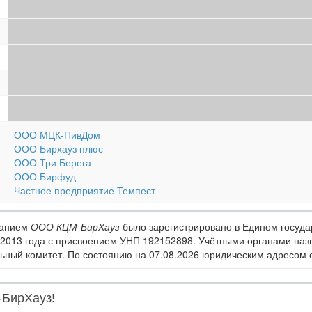
ООО МЦК-ПивДом
ООО Бирхауз плюс
ООО Три Берега
ООО Бирфуд
Частное предприятие Темпест
ванием
ООО КЦМ-БирХауз
было зарегистрировано в Едином госуда
 2013 года с присвоением УНП 192152898. Учётными органами на
ный комитет. По состоянию на 07.08.2026 юридическим адресом орг
-БирХауз!