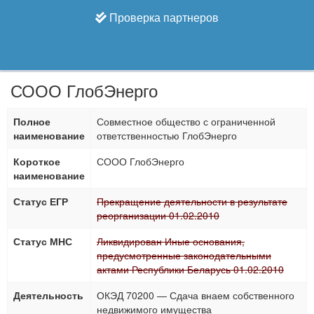
Проверка партнеров
СООО ГлобЭнерго
Полное
Совместное общество с ограниченной
наименование
ответственностью ГлобЭнерго
Короткое
СООО ГлобЭнерго
наименование
Статус ЕГР
Прекращение деятельности в результате
реорганизации 01.02.2010
Статус МНС
Ликвидирован Иные основания,
предусмотренные законодательными
актами Республики Беларусь 01.02.2010
Деятельность
ОКЭД 70200 — Сдача внаем собственного
недвижимого имущества