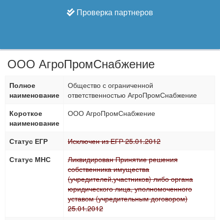
Проверка партнеров
ООО АгроПромСнабжение
Полное
Общество с ограниченной
наименование
ответственностью АгроПромСнабжение
Короткое
ООО АгроПромСнабжение
наименование
Статус ЕГР
Исключен из ЕГР 25.01.2012
Статус МНС
Ликвидирован Принятие решения
собственника имущества
(учредителей,участников) либо органа
юридического лица, уполномоченного
уставом (учредительным договором)
25.01.2012