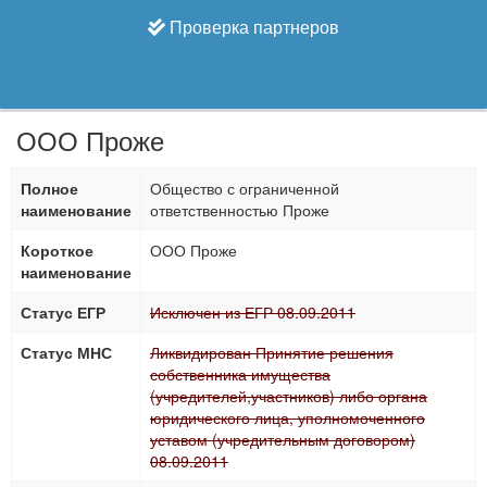
Проверка партнеров
ООО Проже
Полное
Общество с ограниченной
наименование
ответственностью Проже
Короткое
ООО Проже
наименование
Статус ЕГР
Исключен из ЕГР 08.09.2011
Статус МНС
Ликвидирован Принятие решения
собственника имущества
(учредителей,участников) либо органа
юридического лица, уполномоченного
уставом (учредительным договором)
08.09.2011