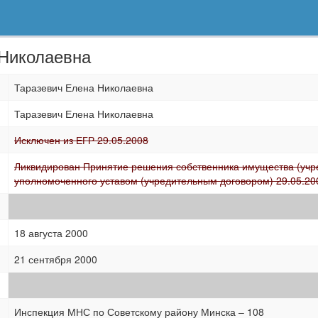
 Николаевна
Таразевич Елена Николаевна
Таразевич Елена Николаевна
Исключен из ЕГР 29.05.2008
Ликвидирован Принятие решения собственника имущества (учре
уполномоченного уставом (учредительным договором) 29.05.20
18 августа 2000
21 сентября 2000
Инспекция МНС по Советскому району Минска – 108