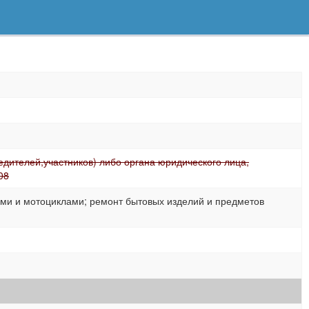
дителей,участников) либо органа юридического лица,
08
ми и мотоциклами; ремонт бытовых изделий и предметов