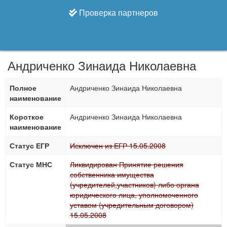
Проверка партнеров
Андриченко Зинаида Николаевна
Полное
Андриченко Зинаида Николаевна
наименование
Короткое
Андриченко Зинаида Николаевна
наименование
Статус ЕГР
Исключен из ЕГР 15.05.2008
Статус МНС
Ликвидирован Принятие решения
собственника имущества
(учредителей,участников) либо органа
юридического лица, уполномоченного
уставом (учредительным договором)
15.05.2008